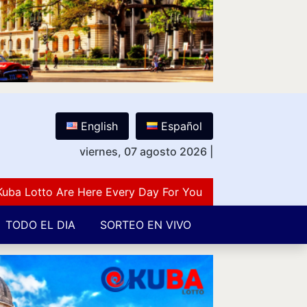
English
Español
viernes, 07 agosto 2026
|
otto Are Here Every Day For You Lovers Of Number Guess
TODO EL DIA
SORTEO EN VIVO