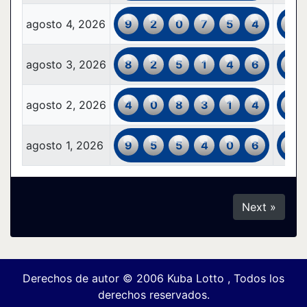
agosto 4, 2026
9
2
0
7
5
4
9
agosto 3, 2026
8
2
5
1
4
6
7
agosto 2, 2026
4
0
8
3
1
4
9
agosto 1, 2026
9
5
5
4
0
6
4
Next »
Derechos de autor © 2006
Kuba Lotto
, Todos los
derechos reservados.