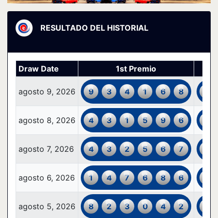
RESULTADO DEL HISTORIAL
Draw Date
1st Premio
agosto 9, 2026
9
3
4
1
6
8
0
agosto 8, 2026
4
3
1
5
9
6
3
agosto 7, 2026
4
3
2
5
6
7
1
agosto 6, 2026
1
4
7
6
8
6
4
agosto 5, 2026
8
2
3
0
4
2
5