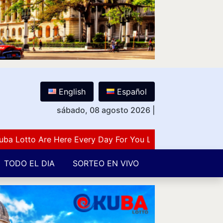
English
Español
sábado, 08 agosto 2026
|
otto Are Here Every Day For You Lovers Of Number Guessi
TODO EL DIA
SORTEO EN VIVO