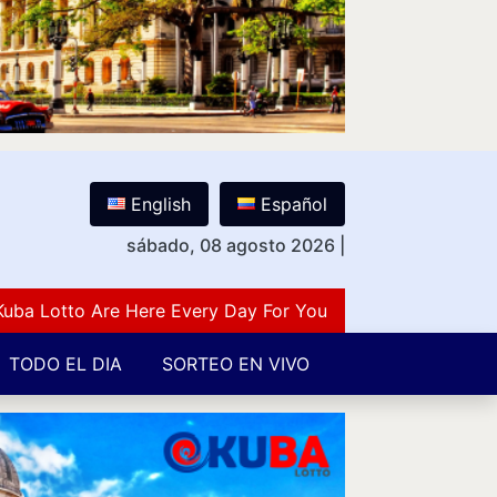
English
Español
sábado, 08 agosto 2026
|
otto Are Here Every Day For You Lovers Of Number Guess
TODO EL DIA
SORTEO EN VIVO