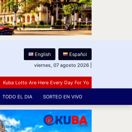
English
Español
viernes, 07 agosto 2026
|
 Lotto Are Here Every Day For You Lovers Of Number Gue
TODO EL DIA
SORTEO EN VIVO