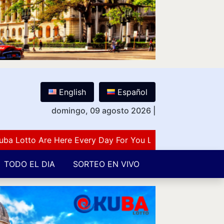
English
Español
domingo, 09 agosto 2026
|
otto Are Here Every Day For You Lovers Of Number Guessi
TODO EL DIA
SORTEO EN VIVO