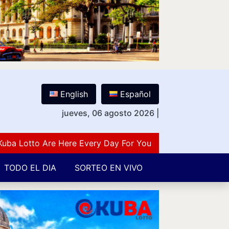
English
Español
jueves, 06 agosto 2026
|
otto Are Here Every Day For You Lovers Of Number Guess
TODO EL DIA
SORTEO EN VIVO