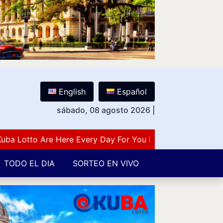
English
Español
sábado, 08 agosto 2026
|
Lotto Are Here Every Day For You Lovers Of Number Gues
TODO EL DIA
SORTEO EN VIVO