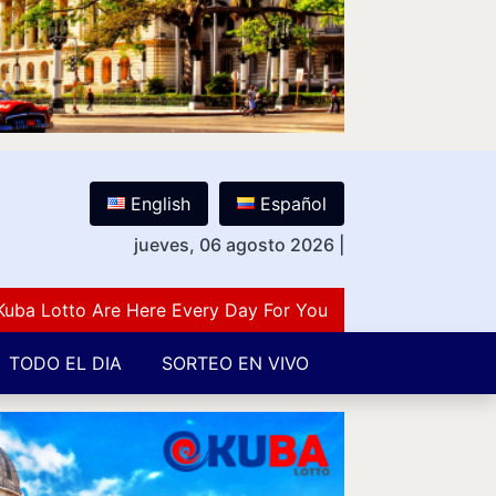
English
Español
jueves, 06 agosto 2026
|
otto Are Here Every Day For You Lovers Of Number Guess
TODO EL DIA
SORTEO EN VIVO