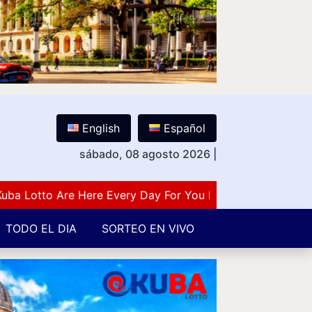
English
Español
sábado, 08 agosto 2026
|
otto Are Here Every Day For You Lovers Of Number Guess
TODO EL DIA
SORTEO EN VIVO