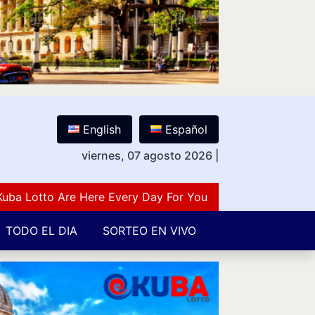
English
Español
viernes, 07 agosto 2026
|
otto Are Here Every Day For You Lovers Of Number Guess
TODO EL DIA
SORTEO EN VIVO