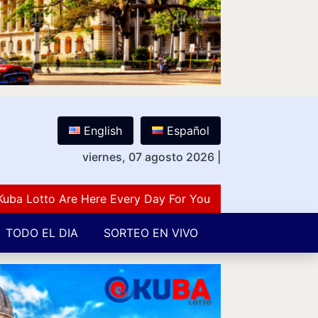
English
Español
viernes, 07 agosto 2026
|
otto Are Here Every Day For You Lovers Of Number Guess
TODO EL DIA
SORTEO EN VIVO