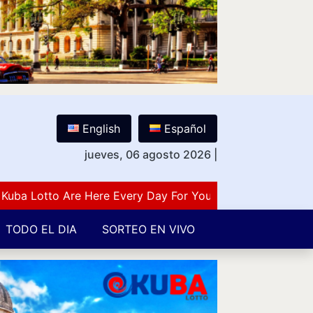
English
Español
jueves, 06 agosto 2026
|
Lotto Are Here Every Day For You Lovers Of Number Gues
TODO EL DIA
SORTEO EN VIVO