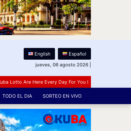
English
Español
jueves, 06 agosto 2026
|
otto Are Here Every Day For You Lovers Of Number Guessi
TODO EL DIA
SORTEO EN VIVO