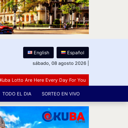
English
Español
sábado, 08 agosto 2026
|
 Lotto Are Here Every Day For You Lovers Of Number Gues
TODO EL DIA
SORTEO EN VIVO