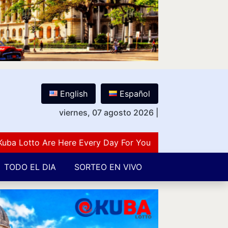
English
Español
viernes, 07 agosto 2026
|
Lotto Are Here Every Day For You Lovers Of Number Gues
TODO EL DIA
SORTEO EN VIVO