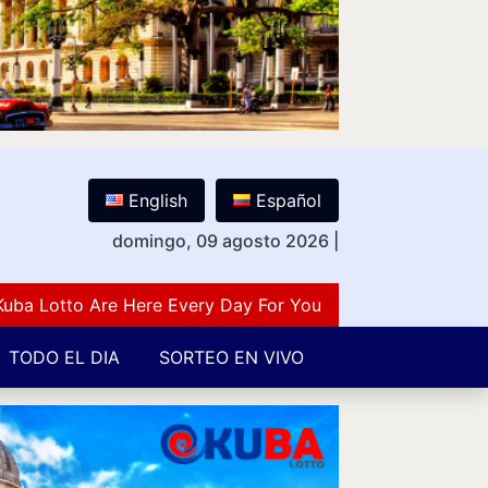
English
Español
domingo, 09 agosto 2026
|
otto Are Here Every Day For You Lovers Of Number Guess
TODO EL DIA
SORTEO EN VIVO