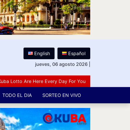
English
Español
jueves, 06 agosto 2026
|
otto Are Here Every Day For You Lovers Of Number Guess
TODO EL DIA
SORTEO EN VIVO