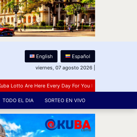
English
Español
viernes, 07 agosto 2026
|
otto Are Here Every Day For You Lovers Of Number Guess
TODO EL DIA
SORTEO EN VIVO