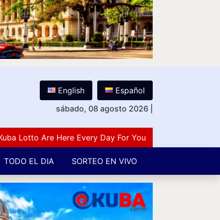
English
Español
sábado, 08 agosto 2026
|
Lotto Are Here Every Day For You Lovers Of Number Gues
TODO EL DIA
SORTEO EN VIVO