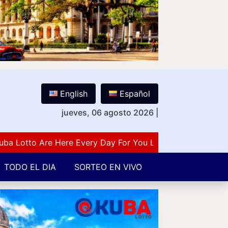
English
Español
jueves, 06 agosto 2026
|
otto Are Here Every Day For You Lovers Of Number Guessi
TODO EL DIA
SORTEO EN VIVO