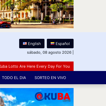
English
Español
sábado, 08 agosto 2026
|
otto Are Here Every Day For You Lovers Of Number Guess
TODO EL DIA
SORTEO EN VIVO