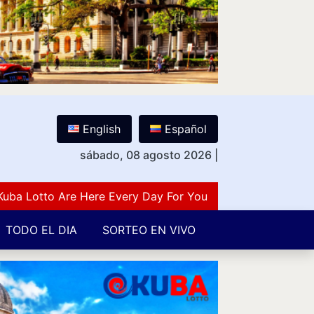
English
Español
sábado, 08 agosto 2026
|
otto Are Here Every Day For You Lovers Of Number Guess
TODO EL DIA
SORTEO EN VIVO