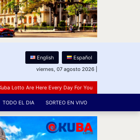
English
Español
viernes, 07 agosto 2026
|
otto Are Here Every Day For You Lovers Of Number Guess
TODO EL DIA
SORTEO EN VIVO