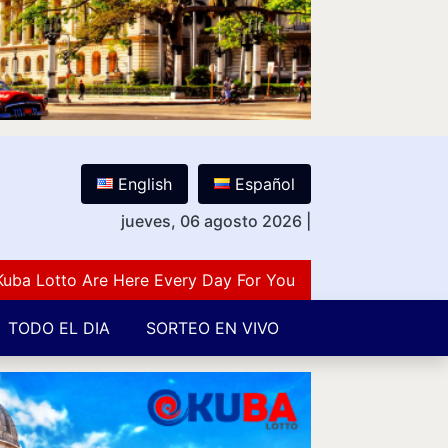
English
Español
jueves, 06 agosto 2026
|
otto Are Here Every Day For You Lovers Of Number Guess
TODO EL DIA
SORTEO EN VIVO