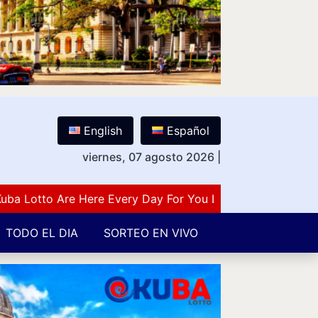
English
Español
viernes, 07 agosto 2026
|
otto Are Here Every Day For You Lovers Of Number Guess
TODO EL DIA
SORTEO EN VIVO