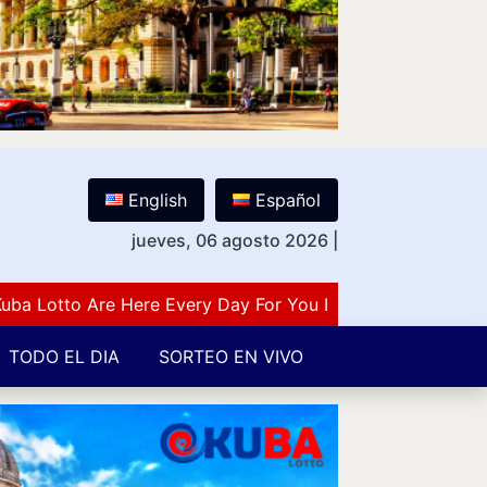
English
Español
jueves, 06 agosto 2026
|
otto Are Here Every Day For You Lovers Of Number Guessi
TODO EL DIA
SORTEO EN VIVO