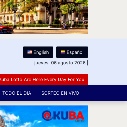
English
Español
jueves, 06 agosto 2026
|
Lotto Are Here Every Day For You Lovers Of Number Gues
TODO EL DIA
SORTEO EN VIVO