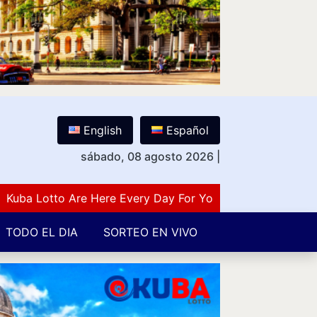
English
Español
sábado, 08 agosto 2026
|
 Lotto Are Here Every Day For You Lovers Of Number Gue
TODO EL DIA
SORTEO EN VIVO