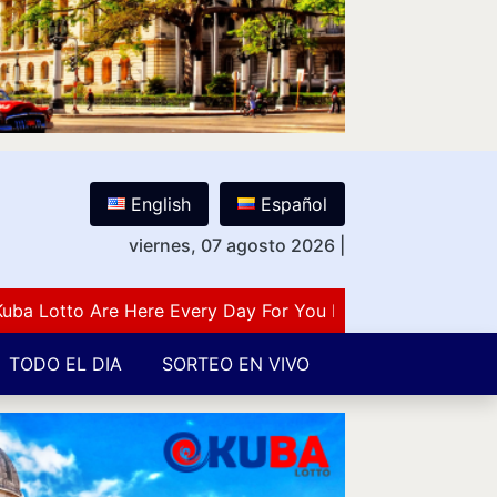
English
Español
viernes, 07 agosto 2026
|
otto Are Here Every Day For You Lovers Of Number Guess
TODO EL DIA
SORTEO EN VIVO