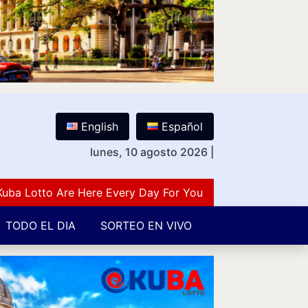
English
Español
lunes, 10 agosto 2026
|
otto Are Here Every Day For You Lovers Of Number Guess
TODO EL DIA
SORTEO EN VIVO