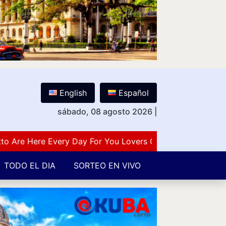
English
Español
sábado, 08 agosto 2026
|
e Here Every Day For You Lovers Of Number Guessing Gam
TODO EL DIA
SORTEO EN VIVO