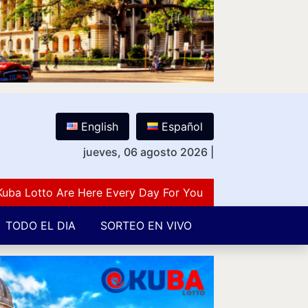
English
Español
jueves, 06 agosto 2026
|
otto Are Here Every Day For You Lovers Of Number Guessi
TODO EL DIA
SORTEO EN VIVO