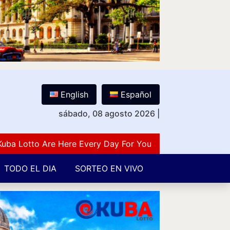
English
Español
sábado, 08 agosto 2026
|
otto Are Here Every Day For You Lovers Of Number Guess
TODO EL DIA
SORTEO EN VIVO