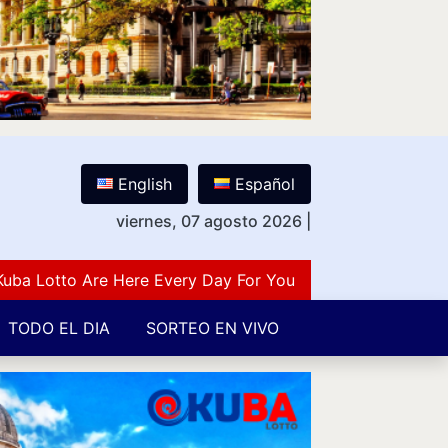
English
Español
viernes, 07 agosto 2026
|
otto Are Here Every Day For You Lovers Of Number Guess
TODO EL DIA
SORTEO EN VIVO