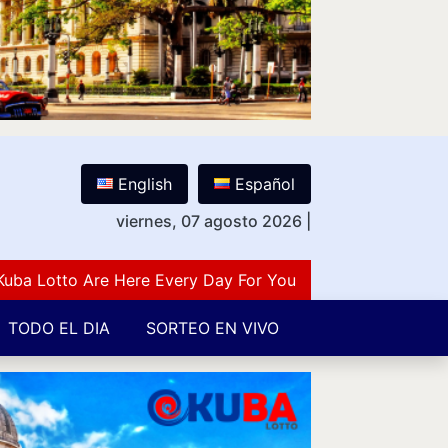
English
Español
viernes, 07 agosto 2026
|
otto Are Here Every Day For You Lovers Of Number Guess
TODO EL DIA
SORTEO EN VIVO