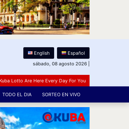
English
Español
sábado, 08 agosto 2026
|
otto Are Here Every Day For You Lovers Of Number Guess
TODO EL DIA
SORTEO EN VIVO