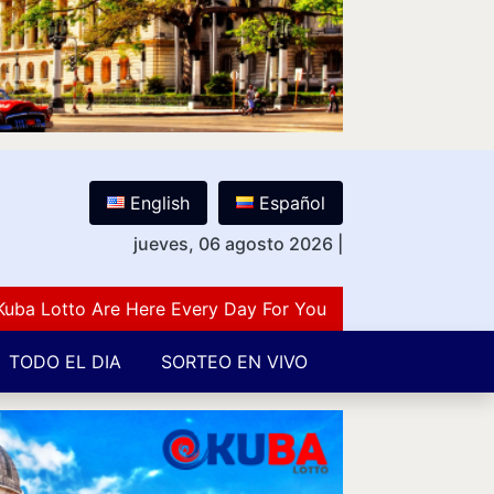
English
Español
jueves, 06 agosto 2026
|
otto Are Here Every Day For You Lovers Of Number Guess
TODO EL DIA
SORTEO EN VIVO