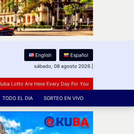
English
Español
sábado, 08 agosto 2026
|
Lotto Are Here Every Day For You Lovers Of Number Guess
TODO EL DIA
SORTEO EN VIVO