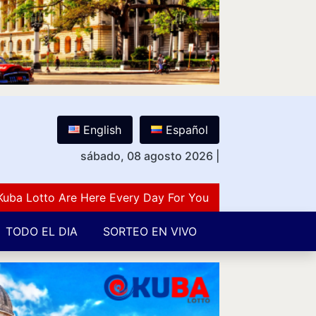
English
Español
sábado, 08 agosto 2026
|
otto Are Here Every Day For You Lovers Of Number Guess
TODO EL DIA
SORTEO EN VIVO