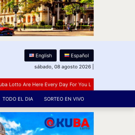
English
Español
sábado, 08 agosto 2026
|
otto Are Here Every Day For You Lovers Of Number Guessi
TODO EL DIA
SORTEO EN VIVO