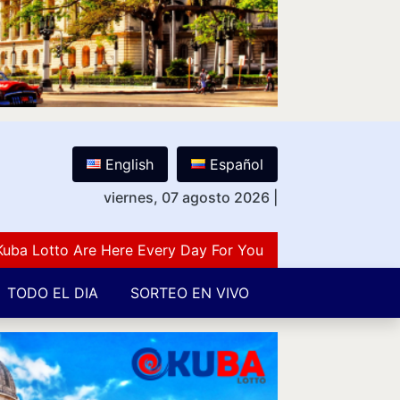
English
Español
viernes, 07 agosto 2026
|
Lotto Are Here Every Day For You Lovers Of Number Gues
TODO EL DIA
SORTEO EN VIVO