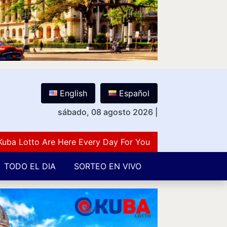
English
Español
sábado, 08 agosto 2026
|
otto Are Here Every Day For You Lovers Of Number Guess
TODO EL DIA
SORTEO EN VIVO