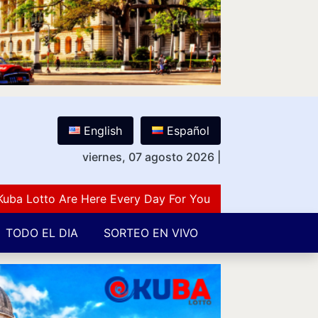
English
Español
viernes, 07 agosto 2026
|
otto Are Here Every Day For You Lovers Of Number Guess
TODO EL DIA
SORTEO EN VIVO