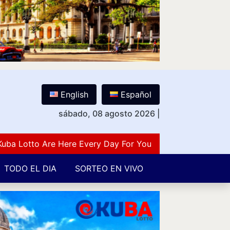
English
Español
sábado, 08 agosto 2026
|
otto Are Here Every Day For You Lovers Of Number Guess
TODO EL DIA
SORTEO EN VIVO