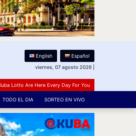
English
Español
viernes, 07 agosto 2026
|
otto Are Here Every Day For You Lovers Of Number Guess
TODO EL DIA
SORTEO EN VIVO